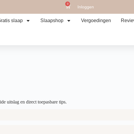
0
Inloggen
ratis slaap
Slaapshop
Vergoedingen
Revi
e uitslag en direct toepasbare tips.