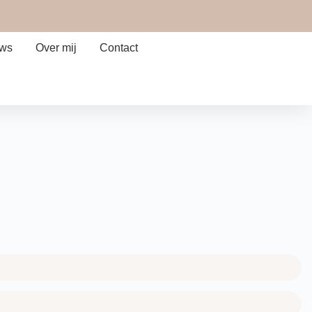
ews
Over mij
Contact