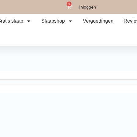
0
Inloggen
ratis slaap
Slaapshop
Vergoedingen
Revi