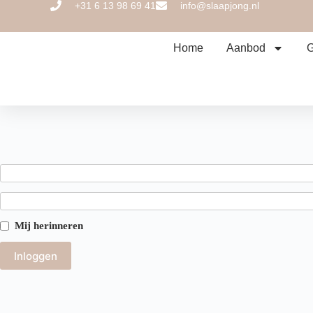
+31 6 13 98 69 41
info@slaapjong.nl
Home
Aanbod
G
Mij herinneren