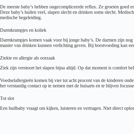
De meeste baby’s hebben ongecompliceerde reflux. Ze groeien goed en h
Deze baby’s huilen veel, slapen slecht en drinken soms slecht. Medisc
medische begeleiding.
Darmkrampjes en koliek
Darmkrampjes komen vaak voor bij jonge baby’s. De darmen zijn nog on
manier van drinken kunnen verlichting geven. Bij borstvoeding kan een 
Ziekte en allergie als oorzaak
Ziek zijn verstoort het slapen bijna altijd. Op dat moment is comfort be
Voedselallergieën komen bij vier tot acht procent van de kinderen onder
het verstandig contact op te nemen met de huisarts en te blijven focus
Tot slot
Een huilbaby vraagt om kijken, luisteren en vertragen. Niet direct oplos