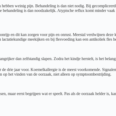
ebben weinig pijn. Behandeling is dan niet nodig. Bij gecompliceerde 
he behandeling is dan noodzakelijk. Atypische reflux komt minder vaak
rijp en dit kan zorgen voor pijn en onrust. Meestal verdwijnen deze 
lactatiekundige meekijken en bij flesvoeding kan een antikoliek fles h
langrijker dan zelfstandig slapen. Zodra het kindje herstelt, is het bel
 de drie jaar voor. Koemelkallergie is de meest voorkomende. Signalen z
sen op het vinden van de oorzaak, niet alleen op symptoombestrijding.
sen, maar eerst begrijpen wat er speelt. Pas als de oorzaak helder is, ka