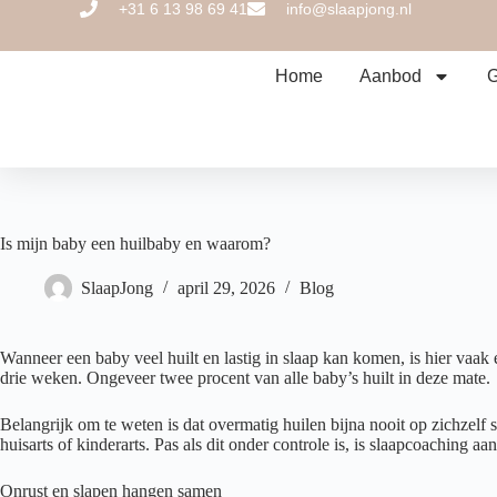
+31 6 13 98 69 41
info@slaapjong.nl
Home
Aanbod
G
Is mijn baby een huilbaby en waarom?
SlaapJong
april 29, 2026
Blog
Wanneer een baby veel huilt en lastig in slaap kan komen, is hier vaak
drie weken. Ongeveer twee procent van alle baby’s huilt in deze mate.
Belangrijk om te weten is dat overmatig huilen bijna nooit op zichzelf s
huisarts of kinderarts. Pas als dit onder controle is, is slaapcoaching aa
Onrust en slapen hangen samen