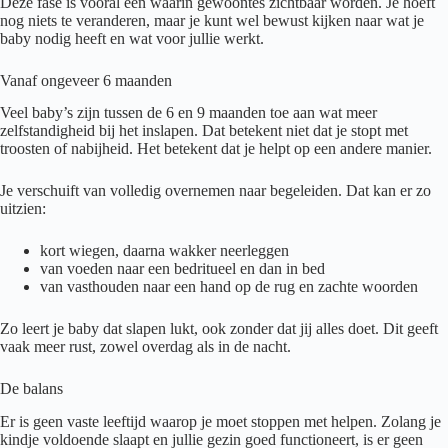
Deze fase is vooral een waarin gewoontes zichtbaar worden. Je hoeft
nog niets te veranderen, maar je kunt wel bewust kijken naar wat je
baby nodig heeft en wat voor jullie werkt.
Vanaf ongeveer 6 maanden
Veel baby’s zijn tussen de 6 en 9 maanden toe aan wat meer
zelfstandigheid bij het inslapen. Dat betekent niet dat je stopt met
troosten of nabijheid. Het betekent dat je helpt op een andere manier.
Je verschuift van volledig overnemen naar begeleiden. Dat kan er zo
uitzien:
kort wiegen, daarna wakker neerleggen
van voeden naar een bedritueel en dan in bed
van vasthouden naar een hand op de rug en zachte woorden
Zo leert je baby dat slapen lukt, ook zonder dat jij alles doet. Dit geeft
vaak meer rust, zowel overdag als in de nacht.
De balans
Er is geen vaste leeftijd waarop je moet stoppen met helpen. Zolang je
kindje voldoende slaapt en jullie gezin goed functioneert, is er geen