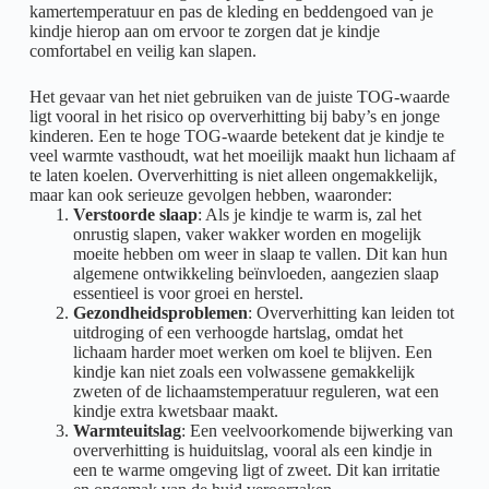
kamertemperatuur en pas de kleding en beddengoed van je
kindje hierop aan om ervoor te zorgen dat je kindje
comfortabel en veilig kan slapen.
Het gevaar van het niet gebruiken van de juiste TOG-waarde
ligt vooral in het risico op oververhitting bij baby’s en jonge
kinderen. Een te hoge TOG-waarde betekent dat je kindje te
veel warmte vasthoudt, wat het moeilijk maakt hun lichaam af
te laten koelen. Oververhitting is niet alleen ongemakkelijk,
maar kan ook serieuze gevolgen hebben, waaronder:
Verstoorde slaap
: Als je kindje te warm is, zal het
onrustig slapen, vaker wakker worden en mogelijk
moeite hebben om weer in slaap te vallen. Dit kan hun
algemene ontwikkeling beïnvloeden, aangezien slaap
essentieel is voor groei en herstel.
Gezondheidsproblemen
: Oververhitting kan leiden tot
uitdroging of een verhoogde hartslag, omdat het
lichaam harder moet werken om koel te blijven. Een
kindje kan niet zoals een volwassene gemakkelijk
zweten of de lichaamstemperatuur reguleren, wat een
kindje extra kwetsbaar maakt.
Warmteuitslag
: Een veelvoorkomende bijwerking van
oververhitting is huiduitslag, vooral als een kindje in
een te warme omgeving ligt of zweet. Dit kan irritatie