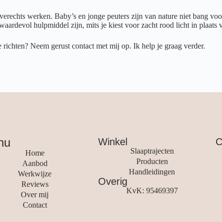
 averechts werken. Baby’s en jonge peuters zijn van nature niet bang vo
aardevol hulpmiddel zijn, mits je kiest voor zacht rood licht in plaats va
richten? Neem gerust contact met mij op. Ik help je graag verder.
nu
Winkel
C
Slaaptrajecten
Home
Producten
Aanbod
Handleidingen
Werkwijze
Overig
Reviews
KvK: 95469397
Over mij
Contact