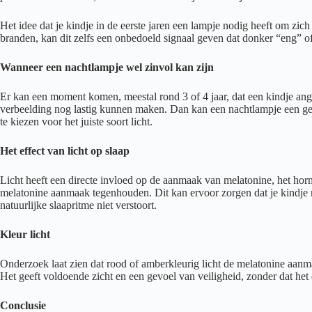
Het idee dat je kindje in de eerste jaren een lampje nodig heeft om zich
branden, kan dit zelfs een onbedoeld signaal geven dat donker “eng” of
Wanneer een nachtlampje wel zinvol kan zijn
Er kan een moment komen, meestal rond 3 of 4 jaar, dat een kindje angs
verbeelding nog lastig kunnen maken. Dan kan een nachtlampje een gerust
te kiezen voor het juiste soort licht.
Het effect van licht op slaap
Licht heeft een directe invloed op de aanmaak van melatonine, het horm
melatonine aanmaak tegenhouden. Dit kan ervoor zorgen dat je kindje mo
natuurlijke slaapritme niet verstoort.
Kleur licht
Onderzoek laat zien dat rood of amberkleurig licht de melatonine aanm
Het geeft voldoende zicht en een gevoel van veiligheid, zonder dat het d
Conclusie