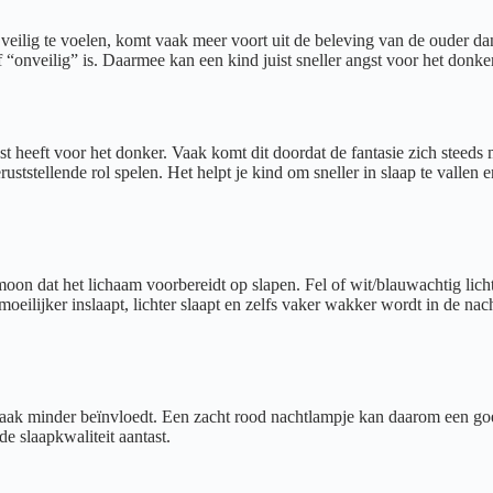
 veilig te voelen, komt vaak meer voort uit de beleving van de ouder dan 
 “onveilig” is. Daarmee kan een kind juist sneller angst voor het donk
t heeft voor het donker. Vaak komt dit doordat de fantasie zich steeds 
stellende rol spelen. Het helpt je kind om sneller in slaap te vallen e
oon dat het lichaam voorbereidt op slapen. Fel of wit/blauwachtig licht
eilijker inslaapt, lichter slaapt en zelfs vaker wakker wordt in de nac
aak minder beïnvloedt. Een zacht rood nachtlampje kan daarom een goed
e slaapkwaliteit aantast.