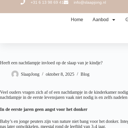
+31 6 13 98 69 41
info@slaapjong.nl
Home
Aanbod
G
Heeft een nachtlampje invloed op de slaap van je kindje?
SlaapJong
oktober 8, 2025
Blog
Veel ouders vragen zich af of een nachtlampje in de kinderkamer nodig i
nachtlampje in de eerste levensjaren vaak niet nodig is en zelfs nadelen
In de eerste jaren geen angst voor het donker
Baby’s en jonge peuters zijn van nature niet bang voor het donker. Int
pas later ontwikkelen, meestal rond de leeftijd van 3-4 jaar.