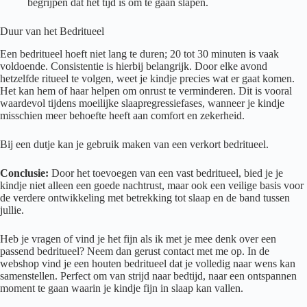
begrijpen dat het tijd is om te gaan slapen.
Duur van het Bedritueel
Een bedritueel hoeft niet lang te duren; 20 tot 30 minuten is vaak
voldoende. Consistentie is hierbij belangrijk. Door elke avond
hetzelfde ritueel te volgen, weet je kindje precies wat er gaat komen.
Het kan hem of haar helpen om onrust te verminderen. Dit is vooral
waardevol tijdens moeilijke slaapregressiefases, wanneer je kindje
misschien meer behoefte heeft aan comfort en zekerheid.
Bij een dutje kan je gebruik maken van een verkort bedritueel.
Conclusie:
Door het toevoegen van een vast bedritueel, bied je je
kindje niet alleen een goede nachtrust, maar ook een veilige basis voor
de verdere ontwikkeling met betrekking tot slaap en de band tussen
jullie.
Heb je vragen of vind je het fijn als ik met je mee denk over een
passend bedritueel? Neem dan gerust contact met me op. In de
webshop vind je een houten bedritueel dat je volledig naar wens kan
samenstellen. Perfect om van strijd naar bedtijd, naar een ontspannen
moment te gaan waarin je kindje fijn in slaap kan vallen.