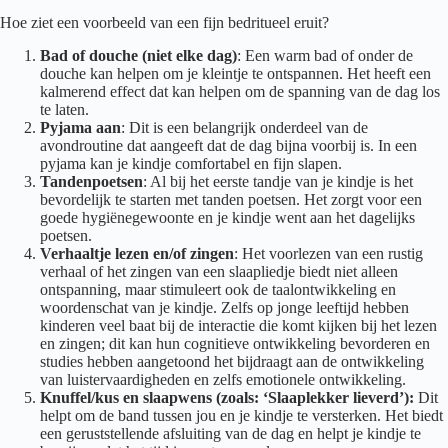
Hoe ziet een voorbeeld van een fijn bedritueel eruit?
Bad of douche (niet elke dag)
: Een warm bad of onder de
douche kan helpen om je kleintje te ontspannen. Het heeft een
kalmerend effect dat kan helpen om de spanning van de dag los
te laten.
Pyjama aan
: Dit is een belangrijk onderdeel van de
avondroutine dat aangeeft dat de dag bijna voorbij is. In een
pyjama kan je kindje comfortabel en fijn slapen.
Tandenpoetsen
: Al bij het eerste tandje van je kindje is het
bevordelijk te starten met tanden poetsen. Het zorgt voor een
goede hygiënegewoonte en je kindje went aan het dagelijks
poetsen.
Verhaaltje lezen en/of zingen
: Het voorlezen van een rustig
verhaal of het zingen van een slaapliedje biedt niet alleen
ontspanning, maar stimuleert ook de taalontwikkeling en
woordenschat van je kindje. Zelfs op jonge leeftijd hebben
kinderen veel baat bij de interactie die komt kijken bij het lezen
en zingen; dit kan hun cognitieve ontwikkeling bevorderen en
studies hebben aangetoond het bijdraagt aan de ontwikkeling
van luistervaardigheden en zelfs emotionele ontwikkeling.
Knuffel/kus en slaapwens (zoals: ‘Slaaplekker lieverd’):
Dit
helpt om de band tussen jou en je kindje te versterken. Het biedt
een geruststellende afsluiting van de dag en helpt je kindje te